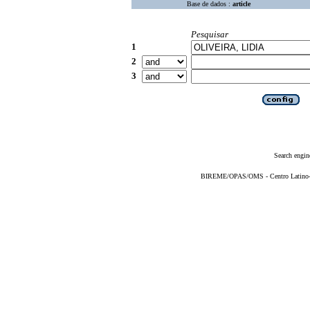
Base de dados :
article
Pesquisar
1
2
3
Search engin
BIREME/OPAS/OMS - Centro Latino-Am