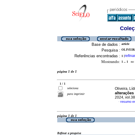
Coleç
Base de dados :
article
Pesquisa :
OLIVEIRA
Referências encontradas :
refina
1
[
Mostrando:
1 .. 1
no f
página 1 de 1
1 / 1
seleciona
Oliveira, Lí
alterações
para imprimir
2024, vol.3
resumo e
·
página 1 de 1
Refinar a pesquisa