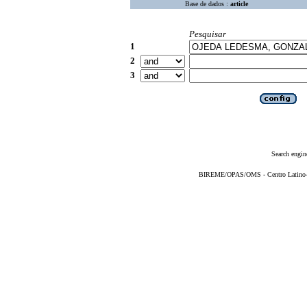
Base de dados :
article
Pesquisar
1
2
3
Search engin
BIREME/OPAS/OMS - Centro Latino-Am