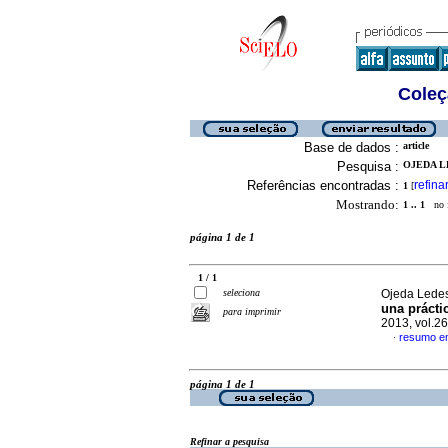
Coleç
Base de dados :
article
Pesquisa :
OJEDA L
Referências encontradas :
refina
1
[
Mostrando:
1 .. 1
no f
página 1 de 1
1 / 1
seleciona
Ojeda Lede
una prácti
para imprimir
2013, vol.2
resumo e
·
página 1 de 1
Refinar a pesquisa