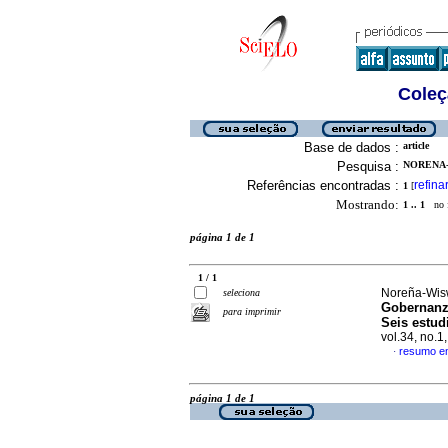
Coleç
Base de dados :
article
Pesquisa :
NORENA-
Referências encontradas :
refina
1
[
Mostrando:
1 .. 1
no f
página 1 de 1
1 / 1
Noreña-Wisw
seleciona
Gobernanza
para imprimir
Seis estud
vol.34, no.1
resumo e
·
página 1 de 1