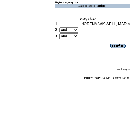
Refinar a pesquisa
Base de dados :
article
Pesquisar
1
2
3
Search engin
BIREME/OPAS/OMS - Centro Latino-Am