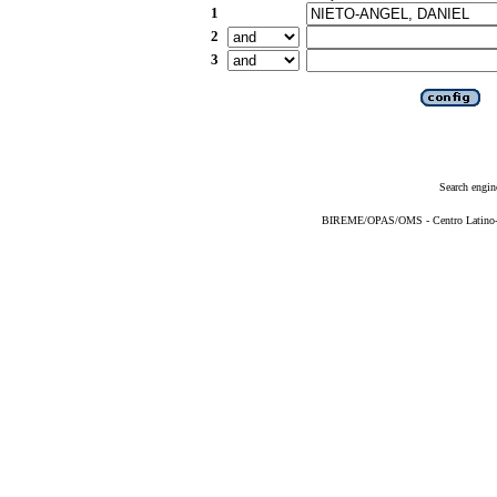
1
2
3
Search engin
BIREME/OPAS/OMS - Centro Latino-Am