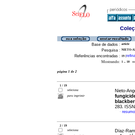
Coleç
Base de dados :
article
Pesquisa :
NIETO-AN
Referências encontradas :
refin
19
[
Mostrando:
1 .. 10
no 
página 1 de 2
1 / 19
seleciona
Nieto-Ange
fungicid
para imprimir
blackber
283. ISSN
resumo
·
2 / 19
seleciona
Díaz-Ramí