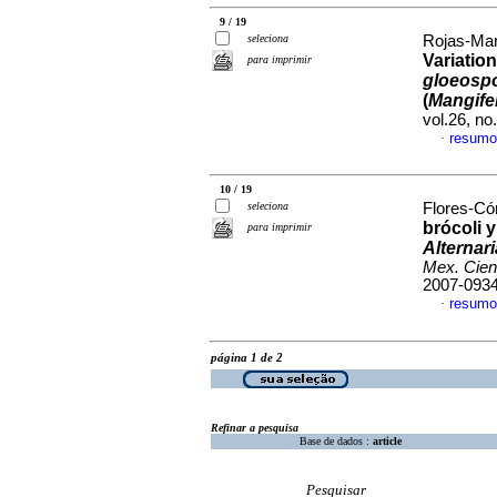
9 / 19
seleciona
Rojas-Mart
Variation
para imprimir
gloeosp
(
Mangife
vol.26, n
resumo
·
10 / 19
seleciona
Flores-Cór
brócoli 
para imprimir
Alternari
Mex. Cien
2007-093
resumo
·
página 1 de 2
Refinar a pesquisa
Base de dados :
article
Pesquisar