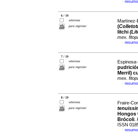
resumo
·
6 / 19
seleciona
Martínez-B
(
Colleto
para imprimir
litchi
(Li
mex. fitop
resumo
·
7 / 19
seleciona
Espinosa-
pudrición
para imprimir
Merril) c
mex. fitop
resumo
·
8 / 19
seleciona
Fraire-Cor
tenuissi
para imprimir
Hongos C
Brócoli
.
ISSN 018
resumo
·