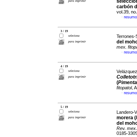
selecció
para imprimir
carbón d
vol.39, n
resumo
·
3 / 19
seleciona
Terrones-S
del moho
para imprimir
mex. fitop
resumo
·
4 / 19
seleciona
Velázquez-
Colletot
para imprimir
(
Pimenta
fitopatol
, 
resumo
·
5 / 19
seleciona
Landero-Va
morera (
para imprimir
del moho
Rev. mex. 
0185-330