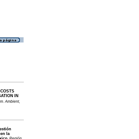
 COSTS
ATION IN
am. Ambient
,
estión
 en la
xico
.
Región