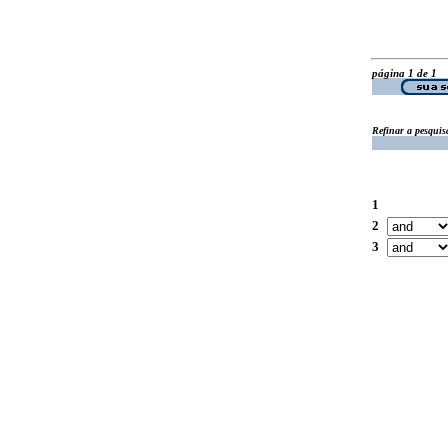
página 1 de 1
Refinar a pesquis
1
2
3