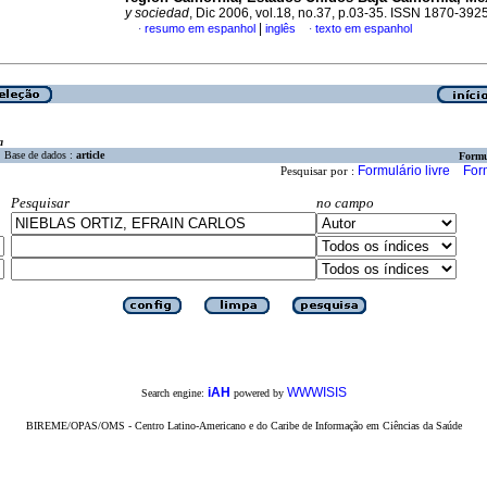
y sociedad
, Dic 2006, vol.18, no.37, p.03-35. ISSN 1870-392
|
resumo em espanhol
inglês
texto em espanhol
·
·
a
Base de dados :
article
Formu
Formulário livre
For
Pesquisar por :
Pesquisar
no campo
iAH
WWWISIS
Search engine:
powered by
BIREME/OPAS/OMS - Centro Latino-Americano e do Caribe de Informação em Ciências da Saúde