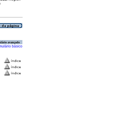
5
lário avançado
mulário básico