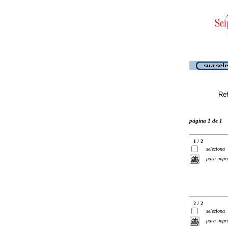
Ref
página 1 de 1
1 / 2
seleciona
para impr
2 / 2
seleciona
para impr