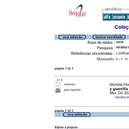
Coleç
Base de dados :
article
Pesquisa :
MURRIETA
Referências encontradas :
refina
1
[
Mostrando:
1 .. 1
no f
página 1 de 1
1 / 1
seleciona
Murrieta Flo
y guerrill
para imprimir
Mex
, Dic 2
resumo e
·
página 1 de 1
Refinar a pesquisa