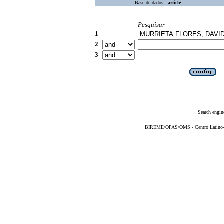
Base de dados :
article
Pesquisar
1
2
3
Search engin
BIREME/OPAS/OMS - Centro Latino-Am