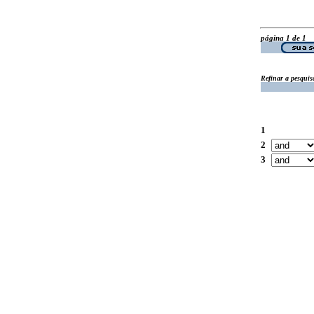
página 1 de 1
Refinar a pesquis
1
2
3