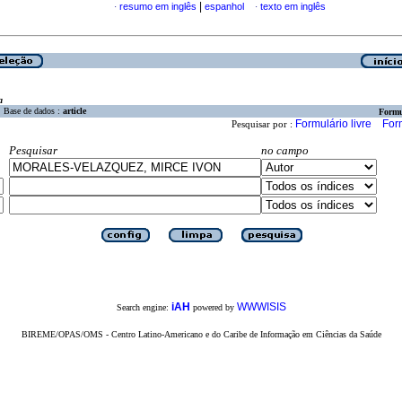
|
resumo em inglês
espanhol
texto em inglês
·
·
a
Base de dados :
article
Formu
Formulário livre
For
Pesquisar por :
Pesquisar
no campo
iAH
WWWISIS
Search engine:
powered by
BIREME/OPAS/OMS - Centro Latino-Americano e do Caribe de Informação em Ciências da Saúde