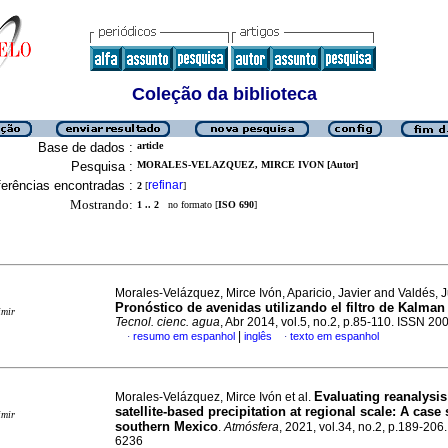
Coleção da biblioteca
Base de dados :
article
Pesquisa :
MORALES-VELAZQUEZ, MIRCE IVON [Autor]
erências encontradas :
refinar
2
[
]
Mostrando:
1 .. 2
no formato [
ISO 690
]
Morales-Velázquez, Mirce Ivón, Aparicio, Javier and Valdés, 
Pronóstico de avenidas utilizando el filtro de Kalman
imir
Tecnol. cienc. agua
, Abr 2014, vol.5, no.2, p.85-110. ISSN 2
|
resumo em espanhol
inglês
texto em espanhol
·
·
Evaluating reanalysi
Morales-Velázquez, Mirce Ivón et al.
satellite-based precipitation at regional scale: A case 
imir
southern Mexico
.
Atmósfera
, 2021, vol.34, no.2, p.189-206
6236