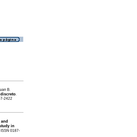
Juan B.
 discreto
.
007-2422
s and
study in
. ISSN 0187-