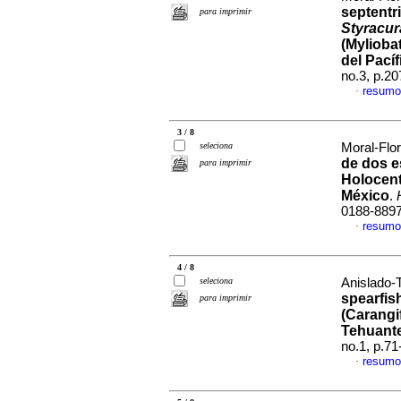
septentri
para imprimir
Styracur
(Mylioba
del Pací
no.3, p.2
resumo
·
3 / 8
seleciona
Moral-Flor
de dos e
para imprimir
Holocent
México
.
0188-889
resumo
·
4 / 8
seleciona
Anislado-T
spearfis
para imprimir
(Carangi
Tehuant
no.1, p.7
resumo
·