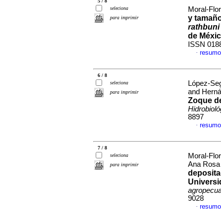
5 / 8
seleciona
Moral-Flor
y tamaño
para imprimir
rathbuni
de Méxi
ISSN 018
resumo
·
6 / 8
López-Seg
seleciona
and Herná
para imprimir
Zoque de
Hidrobioló
8897
resumo
·
7 / 8
Moral-Flor
seleciona
Ana Ros
para imprimir
deposita
Universi
agropecua
9028
resumo
·