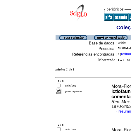
Coleç
Base de dados :
article
Pesquisa :
MORAL-F
Referências encontradas :
refina
8
[
Mostrando:
1 .. 8
no f
página 1 de 1
1 / 8
seleciona
Moral-Flor
ictiofaun
para imprimir
comentar
Rev. Mex.
1870-345
resumo
·
2 / 8
seleciona
Moral-Flor