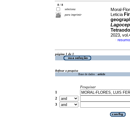
8 / 8
Moral-Flo
seleciona
Fi
Leticia
para imprimir
geographi
Lagocep
Tetraodon
2023, vol
resumo
·
página 1 de 1
Refinar a pesquisa
Base de dados :
article
Pesquisar
1
2
3