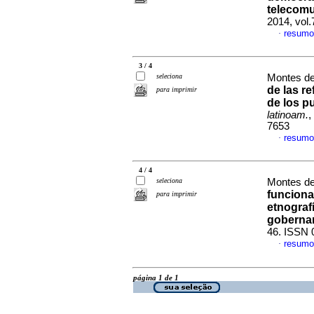
telecomu
2014, vol
resumo
·
3 / 4
seleciona
Montes de
de las r
para imprimir
de los p
latinoam.
,
7653
resumo
·
4 / 4
seleciona
Montes de
funciona
para imprimir
etnograf
goberna
46. ISSN 
resumo
·
página 1 de 1