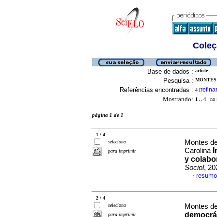
Coleç
Base de dados :
article
Pesquisa :
MONTES 
Referências encontradas :
refina
4
[
Mostrando:
1 .. 4
no f
página 1 de 1
1 / 4
Montes de
seleciona
I
Carolina
para imprimir
y colabo
Sociol
, 20
resumo
·
2 / 4
seleciona
Montes de
democrát
para imprimir