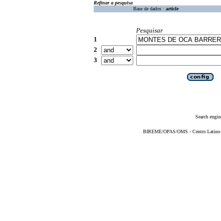
Refinar a pesquisa
Base de dados :
article
Pesquisar
1
2
3
Search engin
BIREME/OPAS/OMS - Centro Latino-Am