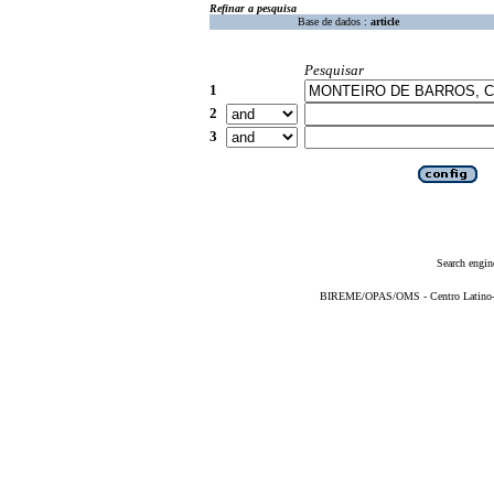
Refinar a pesquisa
Base de dados :
article
Pesquisar
1
2
3
Search engin
BIREME/OPAS/OMS - Centro Latino-Am