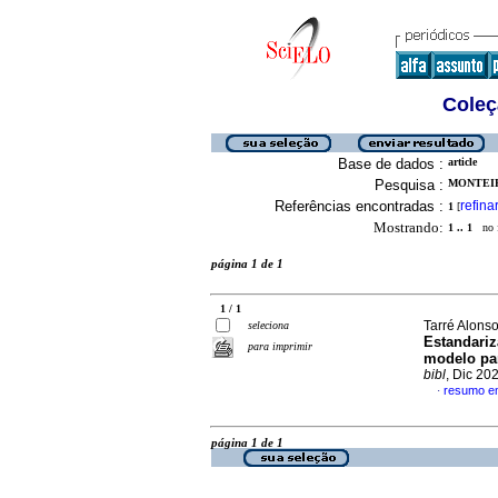
Coleç
Base de dados :
article
Pesquisa :
MONTEIR
Referências encontradas :
refina
1
[
Mostrando:
1 .. 1
no f
página 1 de 1
1 / 1
Tarré Alonso
seleciona
Estandariz
para imprimir
modelo par
bibl
, Dic 20
resumo e
·
página 1 de 1