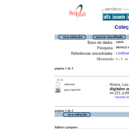
Coleç
Base de dados :
article
Pesquisa :
MONGE-G
Referências encontradas :
refina
1
[
Mostrando:
1 .. 1
no f
página 1 de 1
1 / 1
seleciona
Rivera, Luis 
digitales 
para imprimir
no.221, p.8
resumo e
·
página 1 de 1
Refinar a pesquisa