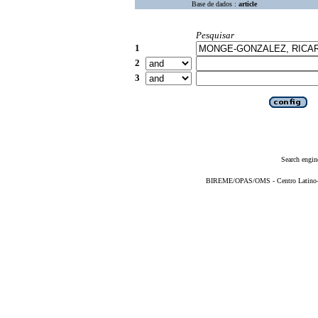
Base de dados :
article
Pesquisar
1
2
3
Search engin
BIREME/OPAS/OMS - Centro Latino-Am