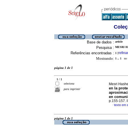
Coleç
Base de dados :
article
Pesquisa :
MESRI H
Referências encontradas :
refina
1
[
Mostrando:
1 .. 1
no f
página 1 de 1
1 / 1
seleciona
Mesri Hashe
en la prot
para imprimir
aproximaci
en comuni
p.155-157.
texto em 
·
página 1 de 1