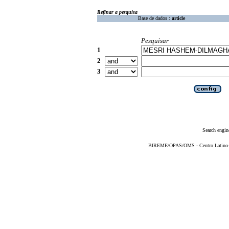
Refinar a pesquisa
Base de dados :
article
Pesquisar
1
2
3
Search engin
BIREME/OPAS/OMS - Centro Latino-Am