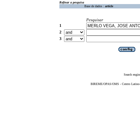
Refinar a pesquisa
Base de dados :
article
Pesquisar
1
2
3
Search engin
BIREME/OPAS/OMS - Centro Latino-Am