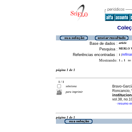
Coleç
Base de dados :
article
Pesquisa :
MERLO V
Referências encontradas :
refina
1
[
Mostrando:
1 .. 1
no f
página 1 de 1
1 / 1
Bravo-Garcí
seleciona
Roncancio, 
para imprimir
institucio
vol.38, no.
resumo e
·
página 1 de 1