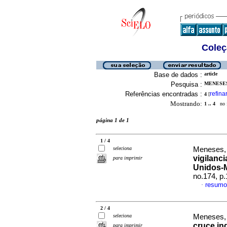
Coleç
Base de dados :
article
Pesquisa :
MENESES
Referências encontradas :
refina
4
[
Mostrando:
1 .. 4
no f
página 1 de 1
1 / 4
seleciona
Meneses, 
vigilanci
para imprimir
Unidos-
no.174, p
resumo
·
2 / 4
seleciona
Meneses, 
cruce in
para imprimir