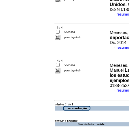
Unidos
.
ISSN 018
resumo
·
3 / 4
seleciona
Meneses, 
deportac
para imprimir
Dic 2014,
resumo
·
4 / 4
Meneses, 
seleciona
L
Manuel
para imprimir
los estu
ejemplo
0188-252
resumo
·
página 1 de 1
Refinar a pesquisa
Base de dados :
article