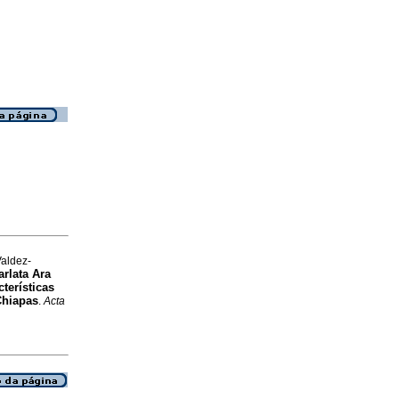
aldez-
rlata Ara
terísticas
Chiapas
.
Acta