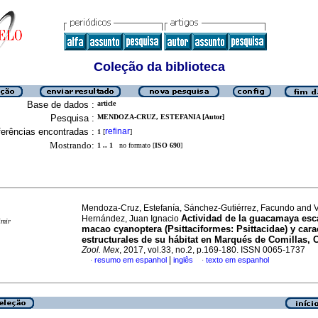
Coleção da biblioteca
Base de dados :
article
Pesquisa :
MENDOZA-CRUZ, ESTEFANIA [Autor]
erências encontradas :
refinar
1
[
]
Mostrando:
1 .. 1
no formato [
ISO 690
]
Mendoza-Cruz, Estefanía, Sánchez-Gutiérrez, Facundo and V
Actividad de la guacamaya esca
Hernández, Juan Ignacio
imir
macao cyanoptera (Psittaciformes: Psittacidae) y carac
estructurales de su hábitat en Marqués de Comillas, 
Zool. Mex
, 2017, vol.33, no.2, p.169-180. ISSN 0065-1737
|
resumo em espanhol
inglês
texto em espanhol
·
·