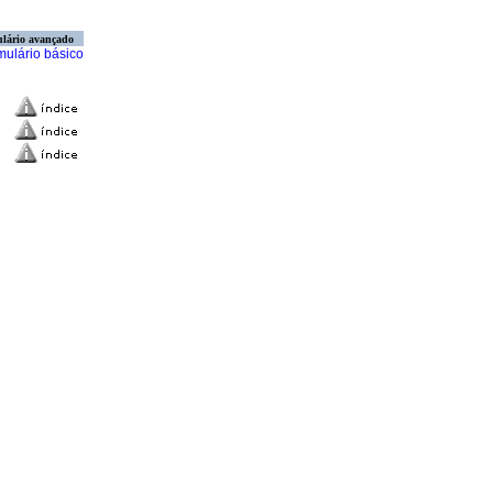
lário avançado
mulário básico