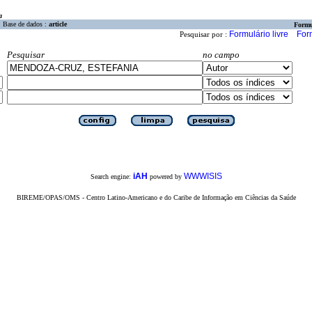
a
Base de dados :
article
Formu
Formulário livre
For
Pesquisar por :
Pesquisar
no campo
iAH
WWWISIS
Search engine:
powered by
BIREME/OPAS/OMS - Centro Latino-Americano e do Caribe de Informação em Ciências da Saúde