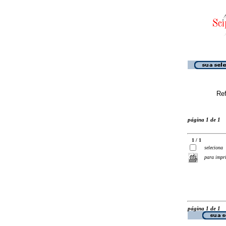
Ref
página 1 de 1
1 / 1
seleciona
para impr
página 1 de 1