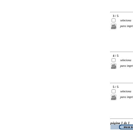
3 / 5
seleciona
para impr
4 / 5
seleciona
para impr
5 / 5
seleciona
para impr
página 1 de 1