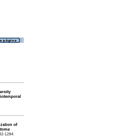
ersity
tiotemporal
ization of
stoma
282-1284.