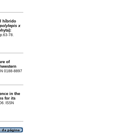
l híbrido
polylepis x
hyta)
:
 p.63-78.
re of
thwestern
ISSN 0188-8897
ence in the
s for its
106. ISSN