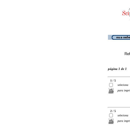
Ref
página 1 de 1
1 / 5
seleciona
para impr
2 / 5
seleciona
para impr