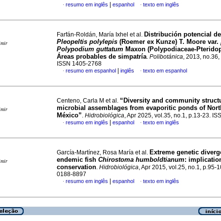
|
resumo em inglês
espanhol
texto em inglês
·
·
Distribución potencial de
Farfán-Roldán, María Ixhel et al.
Pleopeltis polylepis
(Roemer ex Kunze) T. Moore var.
imir
Polypodium guttatum
Maxon (Polypodiaceae-Pteridop
Áreas probables de simpatría
.
Polibotánica
, 2013, no.36,
ISSN 1405-2768
|
resumo em espanhol
inglês
texto em espanhol
·
·
“Diversity and community structu
Centeno, Carla M et al.
microbial assemblages from evaporitic ponds of Nor
imir
México”
.
Hidrobiológica
, Apr 2025, vol.35, no.1, p.13-23. 
|
resumo em inglês
espanhol
texto em inglês
·
·
Extreme genetic diverg
García-Martínez, Rosa María et al.
endemic fish
Chirostoma humboldtianum
:
implication
imir
conservation
.
Hidrobiológica
, Apr 2015, vol.25, no.1, p.95-
0188-8897
|
resumo em inglês
espanhol
texto em inglês
·
·