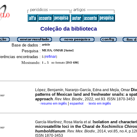
Coleção da biblioteca
Base de dados :
article
Pesquisa :
MEJIA, OMAR [Autor]
erências encontradas :
refinar
5
[
]
Mostrando:
1 .. 5
no formato [
ISO 690
]
Div
López, Benjamín, Naranjo-García, Edna and Mejía, Omar
patterns of Mexican land and freshwater snails: a spa
imir
approach
.
Rev. Mex. Biodiv.
, 2022, vol.93. ISSN 1870-3453
|
resumo em inglês
espanhol
texto em inglês
·
·
Isolation and character
García-Martínez, Rosa María et al.
microsatellite loci in the Charal de Xochimilco
Chiro
imir
humboldtianum
.
Rev. Mex. Biodiv.
, 2014, vol.85, no.4, p.1
ISSN 1870-3453