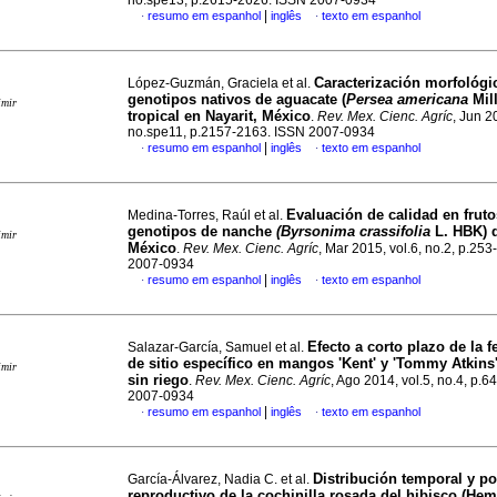
no.spe13, p.2615-2626. ISSN 2007-0934
|
resumo em espanhol
inglês
texto em espanhol
·
·
Caracterización morfológi
López-Guzmán, Graciela et al.
genotipos nativos de aguacate (
Persea americana
Mill
imir
tropical en Nayarit, México
.
Rev. Mex. Cienc. Agríc
, Jun 2
no.spe11, p.2157-2163. ISSN 2007-0934
|
resumo em espanhol
inglês
texto em espanhol
·
·
Evaluación de calidad en fruto
Medina-Torres, Raúl et al.
genotipos de nanche
(Byrsonima crassifolia
L. HBK) d
imir
México
.
Rev. Mex. Cienc. Agríc
, Mar 2015, vol.6, no.2, p.25
2007-0934
|
resumo em espanhol
inglês
texto em espanhol
·
·
Efecto a corto plazo de la fe
Salazar-García, Samuel et al.
de sitio específico en mangos 'Kent' y 'Tommy Atkins'
imir
sin riego
.
Rev. Mex. Cienc. Agríc
, Ago 2014, vol.5, no.4, p.
2007-0934
|
resumo em espanhol
inglês
texto em espanhol
·
·
Distribución temporal y po
García-Álvarez, Nadia C. et al.
reproductivo de la cochinilla rosada del hibisco (Hem