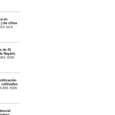
ca en
.) de clima
015, vol.6,
s de 41
e Nayarit,
3-264. ISSN
rtilización
 cultivados
645-659. ISSN
tencial
iptera: