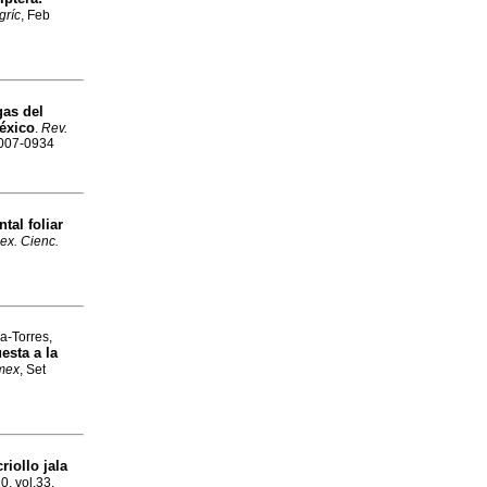
gríc
, Feb
gas del
éxico
.
Rev.
2007-0934
tal foliar
ex. Cienc.
a-Torres,
uesta a la
 mex
, Set
riollo jala
0, vol.33,