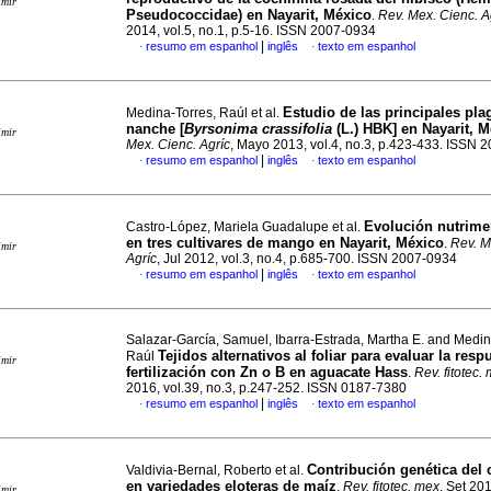
imir
Pseudococcidae) en Nayarit, México
.
Rev. Mex. Cienc. A
2014, vol.5, no.1, p.5-16. ISSN 2007-0934
|
resumo em espanhol
inglês
texto em espanhol
·
·
Estudio de las principales pla
Medina-Torres, Raúl et al.
nanche [
Byrsonima crassifolia
(L.)
HBK] en Nayarit, M
imir
Mex. Cienc. Agríc
, Mayo 2013, vol.4, no.3, p.423-433. ISSN 
|
resumo em espanhol
inglês
texto em espanhol
·
·
Evolución nutrimen
Castro-López, Mariela Guadalupe et al.
en tres cultivares de mango en Nayarit, México
.
Rev. M
imir
Agríc
, Jul 2012, vol.3, no.4, p.685-700. ISSN 2007-0934
|
resumo em espanhol
inglês
texto em espanhol
·
·
Salazar-García, Samuel, Ibarra-Estrada, Martha E. and Medin
Tejidos alternativos al foliar para evaluar la resp
Raúl
imir
fertilización con Zn o B en aguacate Hass
.
Rev. fitotec.
2016, vol.39, no.3, p.247-252. ISSN 0187-7380
|
resumo em espanhol
inglês
texto em espanhol
·
·
Contribución genética del c
Valdivia-Bernal, Roberto et al.
en variedades eloteras de maíz
.
Rev. fitotec. mex
, Set 201
imir