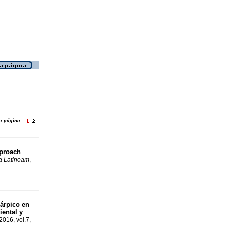
ara página
pproach
a Latinoam
,
cárpico en
iental y
2016, vol.7,