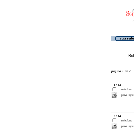
Ref
página 1 de 2
1 / 14
seleciona
para impr
2 / 14
seleciona
para impr