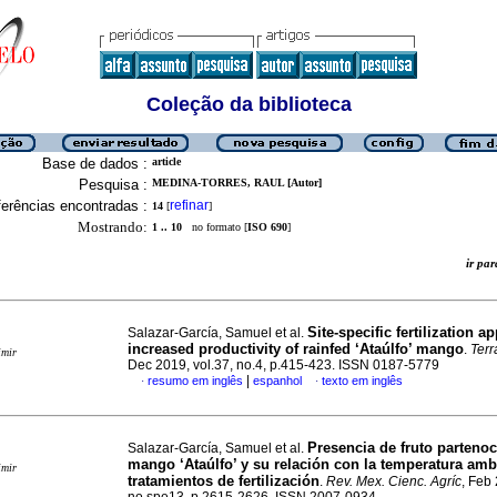
Coleção da biblioteca
Base de dados :
article
Pesquisa :
MEDINA-TORRES, RAUL [Autor]
erências encontradas :
refinar
14
[
]
Mostrando:
1 .. 10
no formato [
ISO 690
]
ir p
Site-specific fertilization a
Salazar-García, Samuel et al.
increased productivity of rainfed ‘Ataúlfo’ mango
.
Terr
imir
Dec 2019, vol.37, no.4, p.415-423. ISSN 0187-5779
|
resumo em inglês
espanhol
texto em inglês
·
·
Presencia de fruto parteno
Salazar-García, Samuel et al.
mango ‘Ataúlfo’ y su relación con la temperatura amb
imir
tratamientos de fertilización
.
Rev. Mex. Cienc. Agríc
, Feb 