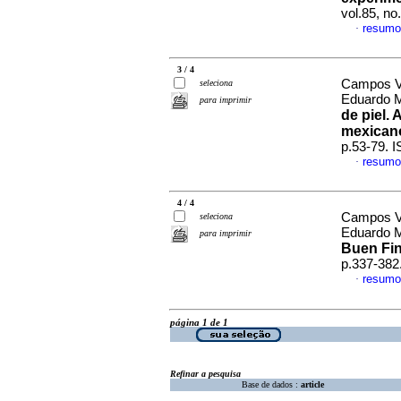
vol.85, n
resumo
·
3 / 4
Campos V
seleciona
Eduardo 
para imprimir
de piel.
mexican
p.53-79. 
resumo
·
4 / 4
Campos V
seleciona
Eduardo 
para imprimir
Buen Fi
p.337-382
resumo
·
página 1 de 1
Refinar a pesquisa
Base de dados :
article