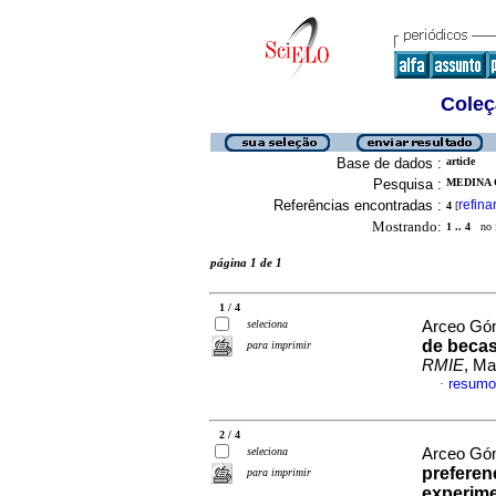
Coleç
Base de dados :
article
Pesquisa :
MEDINA 
Referências encontradas :
refina
4
[
Mostrando:
1 .. 4
no f
página 1 de 1
1 / 4
seleciona
Arceo Góm
de becas
para imprimir
RMIE
, Ma
resumo
·
2 / 4
seleciona
Arceo Góm
preferen
para imprimir
experime