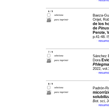
resumo
·
6 / 9
Baeza-Guz
seleciona
Orijel, Ro
para imprimir
de los h
de
Pinus
Perote, 
p.41-48. 
resumo
·
7 / 9
Sánchez Ba
seleciona
Evi
Dora
para imprimir
Phlegmar
2022, vol
resumo
·
8 / 9
seleciona
Padrón-Ro
micorríz
para imprimir
solubili
Bot. sci
, 
resumo
·