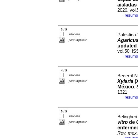
aisladas
2020, vol
resumo
·
3 / 9
seleciona
Palestina-
Agaricu
para imprimir
updated 
vol.50. I
resumo
·
4 / 9
seleciona
Becerril-N
Xylaria
(
para imprimir
México
.
1321
resumo
·
5 / 9
seleciona
Belingheri
vitro
de
para imprimir
enfermed
Rev. mex. 