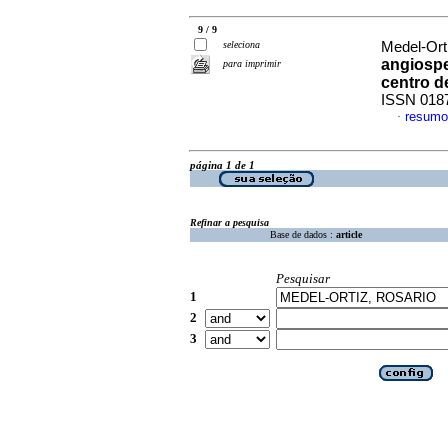
9 / 9
seleciona
Medel-Orti
angiospe
para imprimir
centro d
ISSN 018
resumo
·
página 1 de 1
Refinar a pesquisa
Base de dados :
article
Pesquisar
1
2
3