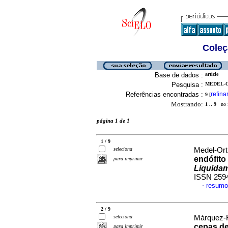
Coleç
Base de dados :
article
Pesquisa :
MEDEL-O
Referências encontradas :
refina
9
[
Mostrando:
1 .. 9
no f
página 1 de 1
1 / 9
seleciona
Medel-Orti
endófito
para imprimir
Liquidam
ISSN 259
resumo
·
2 / 9
seleciona
Márquez-F
cepas d
para imprimir