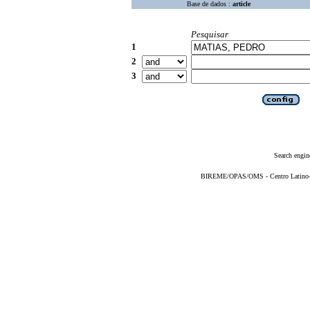
Base de dados :
article
Pesquisar
1
2
3
Search engin
BIREME/OPAS/OMS - Centro Latino-Am