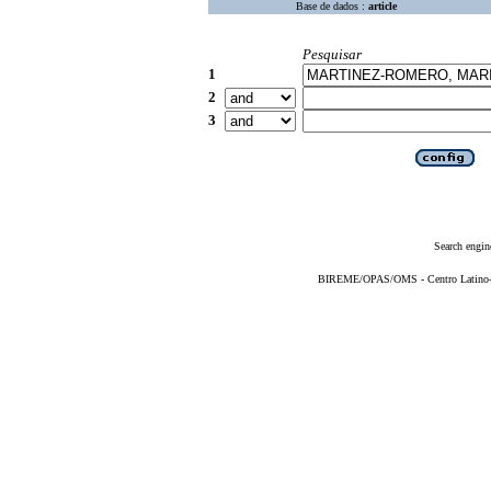
Base de dados :
article
Pesquisar
1
2
3
Search engin
BIREME/OPAS/OMS - Centro Latino-Am