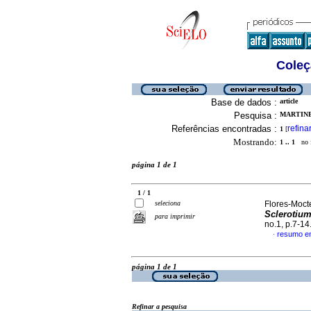
Coleç
Base de dados :
article
Pesquisa :
MARTINE
Referências encontradas :
refina
1
[
Mostrando:
1 .. 1
no f
página 1 de 1
1 / 1
seleciona
Flores-Mocte
Sclerotium
para imprimir
no.1, p.7-1
resumo e
·
página 1 de 1
Refinar a pesquisa