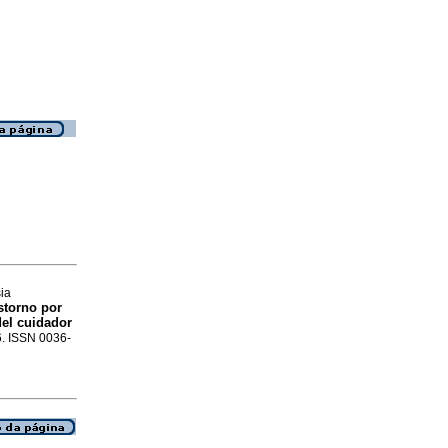
ia
storno por
del cuidador
86. ISSN 0036-