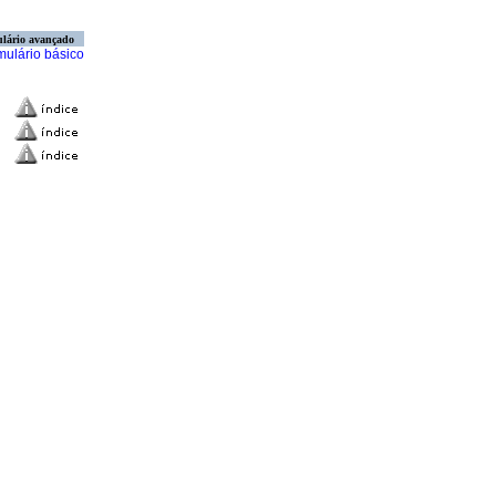
lário avançado
mulário básico