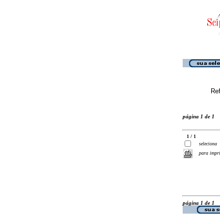
Ref
página 1 de 1
1 / 1
seleciona
para impr
página 1 de 1