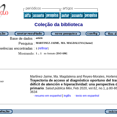
Coleção da biblioteca
Base de dados :
article
Pesquisa :
MARTINEZ-JAIME, MA. MAGDALENA [Autor]
erências encontradas :
refinar
1
[
]
Mostrando:
1 .. 1
no formato [
ISO 690
]
Martínez-Jaime, Ma. Magdalena and Reyes-Morales, Hortens
Trayectoria de acceso al diagnóstico oportuno del tra
imir
déficit de atención e hiperactividad: una perspectiva 
primario
.
Salud pública Méx
, Feb 2020, vol.62, no.1, p.80-
3634
|
resumo em espanhol
inglês
texto em espanhol
·
·