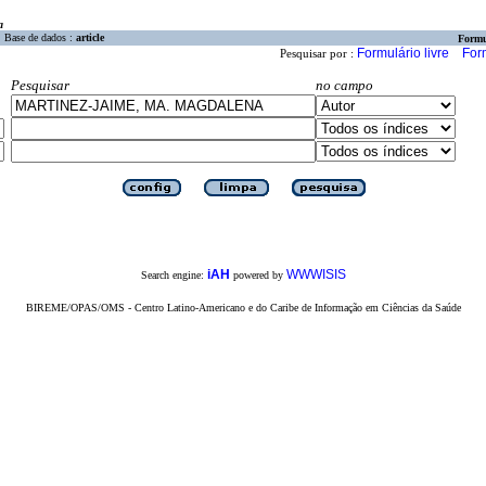
a
Base de dados :
article
Formu
Formulário livre
For
Pesquisar por :
Pesquisar
no campo
iAH
WWWISIS
Search engine:
powered by
BIREME/OPAS/OMS - Centro Latino-Americano e do Caribe de Informação em Ciências da Saúde