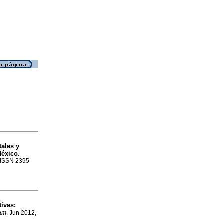
tales y
México
.
. ISSN 2395-
tivas:
oam
, Jun 2012,