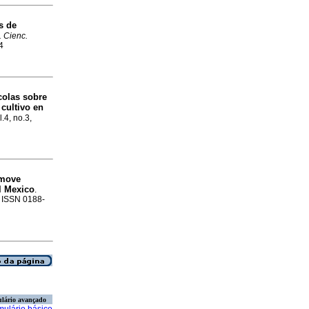
s de
. Cienc.
4
ícolas sobre
 cultivo en
.4, no.3,
emove
l Mexico
.
. ISSN 0188-
lário avançado