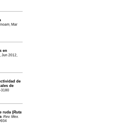
a
tinoam
, Mar
s en
, Jun 2012,
uctividad de
cales de
7-3180
e ruda (
Ruta
a
.
Rev. Mex.
-0934