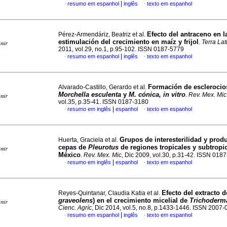
|
resumo em espanhol
inglês
texto em espanhol
·
·
Efecto del antraceno en l
Pérez-Armendáriz, Beatriz et al.
estimulación del crecimiento en maíz y frijol
.
Terra La
imir
2011, vol.29, no.1, p.95-102. ISSN 0187-5779
|
resumo em espanhol
inglês
texto em espanhol
·
·
Formación de esclerocio
Alvarado-Castillo, Gerardo et al.
Morchella esculenta
y
M. cónica, in vitro
.
Rev. Mex. Mic
imir
vol.35, p.35-41. ISSN 0187-3180
|
resumo em inglês
espanhol
texto em espanhol
·
·
Grupos de interesterilidad y prod
Huerta, Graciela et al.
cepas de
Pleurotus
de regiones tropicales y subtropi
imir
México
.
Rev. Mex. Mic
, Dic 2009, vol.30, p.31-42. ISSN 018
|
resumo em inglês
espanhol
texto em espanhol
·
·
Efecto del extracto d
Reyes-Quintanar, Claudia Katia et al.
graveolens
) en el
crecimiento micelial de
Trichoderm
imir
Cienc. Agríc
, Dic 2014, vol.5, no.8, p.1433-1446. ISSN 2007
|
resumo em espanhol
inglês
texto em espanhol
·
·