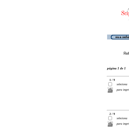
Ref
página 1 de 1
1 / 9
seleciona
para impr
2 / 9
seleciona
para impr