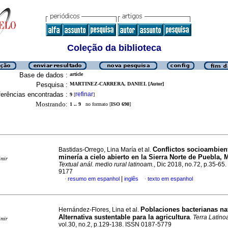
Coleção da biblioteca
Base de dados :
article
Pesquisa :
MARTINEZ-CARRERA, DANIEL [Autor]
erências encontradas :
refinar
9
[
]
Mostrando:
1 .. 9
no formato [
ISO 690
]
Conflictos socioambien
Bastidas-Orrego, Lina María et al.
minería a cielo abierto en la Sierra Norte de Puebla, 
imir
Textual anál. medio rural latinoam.
, Dic 2018, no.72, p.35-65
9177
|
resumo em espanhol
inglês
texto em espanhol
·
·
Poblaciones bacterianas na
Hernández-Flores, Lina et al.
Alternativa sustentable para la agricultura
.
Terra Latin
imir
vol.30, no.2, p.129-138. ISSN 0187-5779