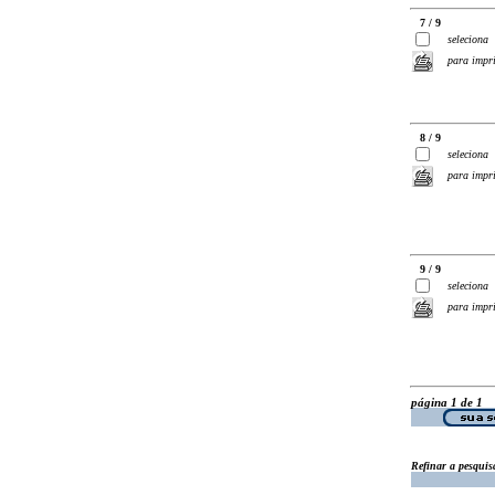
7 / 9
seleciona
para impr
8 / 9
seleciona
para impr
9 / 9
seleciona
para impr
página 1 de 1
Refinar a pesquis