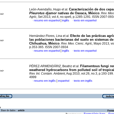
Caracterización de dos cepa
León-Avendaño, Hugo et al.
Pleurotus djamor
nativas de Oaxaca, México
.
Rev. Mex
imir
Agríc
, Set 2013, vol.4, no.spe6, p.1285-1291. ISSN 2007-093
|
resumo em espanhol
inglês
texto em espanhol
·
·
Efecto de las prácticas agr
Hernández-Flores, Lina et al.
las poblaciones bacterianas del suelo en sistemas de
imir
Chihuahua, México
.
Rev. Mex. Cienc. Agríc
, Mayo 2013, vol
p.353-365. ISSN 2007-0934
|
resumo em espanhol
inglês
texto em espanhol
·
·
Filamentous fungi r
PÉREZ-ARMENDÁRIZ, Beatriz et al.
weathered hydrocarbons from polluted soil of tropica
imir
Rev. Int. Contam. Ambient
, Aug 2010, vol.26, no.3, p.193-199
4999
|
resumo em inglês
espanhol
texto em inglês
·
·
a
Base de dados :
article
Formu