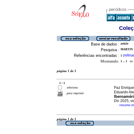
Coleç
Base de dados :
article
Pesquisa :
MARTIN 
Referências encontradas :
refina
1
[
Mostrando:
1 .. 1
no f
página 1 de 1
1 / 1
Paz Enrique,
seleciona
Eduardo Al
para imprimir
Iberoaméri
Dic 2025, v
resumo e
·
página 1 de 1