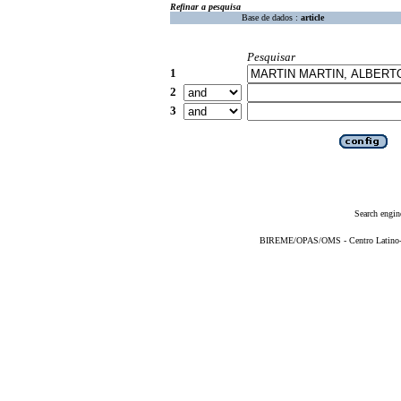
Refinar a pesquisa
Base de dados :
article
Pesquisar
1
2
3
Search engin
BIREME/OPAS/OMS - Centro Latino-Am