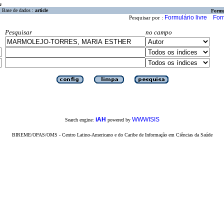
a
Base de dados :
article
Formu
Formulário livre
For
Pesquisar por :
Pesquisar
no campo
iAH
WWWISIS
Search engine:
powered by
BIREME/OPAS/OMS - Centro Latino-Americano e do Caribe de Informação em Ciências da Saúde