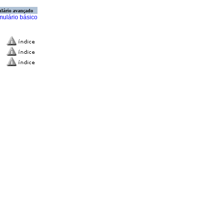
lário avançado
mulário básico