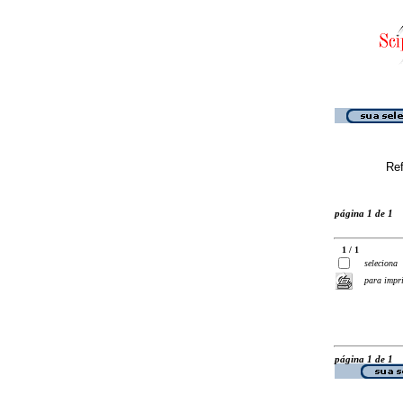
Ref
página 1 de 1
1 / 1
seleciona
para impr
página 1 de 1