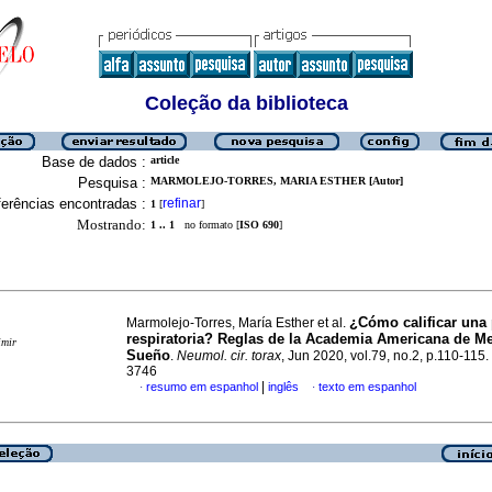
Coleção da biblioteca
Base de dados :
article
Pesquisa :
MARMOLEJO-TORRES, MARIA ESTHER [Autor]
erências encontradas :
refinar
1
[
]
Mostrando:
1 .. 1
no formato [
ISO 690
]
¿Cómo calificar una 
Marmolejo-Torres, María Esther et al.
respiratoria? Reglas de la Academia Americana de Me
imir
Sueño
.
Neumol. cir. torax
, Jun 2020, vol.79, no.2, p.110-115
3746
|
resumo em espanhol
inglês
texto em espanhol
·
·