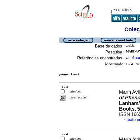
Coleç
Base de dados :
article
Pesquisa :
MARIN AV
Referências encontradas :
refina
4
[
Mostrando:
1 .. 4
no f
página 1 de 1
1 / 4
seleciona
Marín Ávi
of Pheno
para imprimir
Lanham/
Books, 5
ISSN 166
texto 
·
2 / 4
seleciona
Marín Ávi