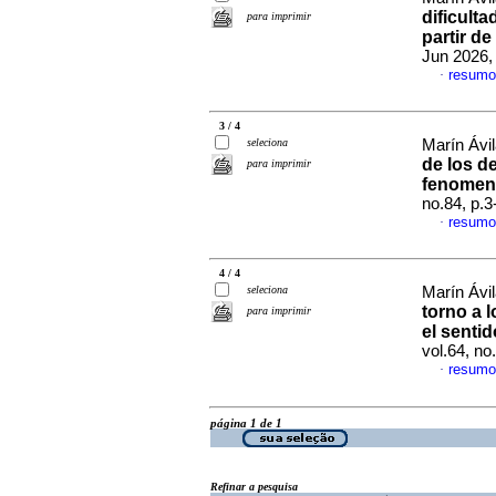
dificulta
para imprimir
partir d
Jun 2026,
resumo
·
3 / 4
seleciona
Marín Ávi
de los d
para imprimir
fenomeno
no.84, p.
resumo
·
4 / 4
seleciona
Marín Ávi
torno a l
para imprimir
el sentid
vol.64, n
resumo
·
página 1 de 1
Refinar a pesquisa