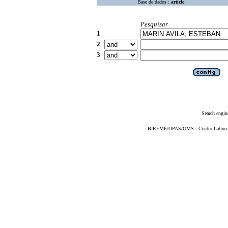
Base de dados :
article
Pesquisar
1
2
3
Search engin
BIREME/OPAS/OMS - Centro Latino-Am