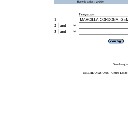
Base de dados :
article
Pesquisar
1
2
3
Search engin
BIREME/OPAS/OMS - Centro Latino-Am