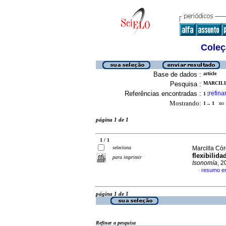
Coleç
Base de dados :
article
Pesquisa :
MARCILL
Referências encontradas :
refina
1
[
Mostrando:
1 .. 1
no f
página 1 de 1
1 / 1
seleciona
Marcilla Có
flexibilida
para imprimir
Isonomía
, 
resumo e
·
página 1 de 1
Refinar a pesquisa