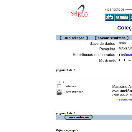
Coleç
Base de dados :
article
Pesquisa :
MANZANO
Referências encontradas :
refina
1
[
Mostrando:
1 .. 1
no f
página 1 de 1
1 / 1
seleciona
Manzano-Arr
evaluación
para imprimir
Rev. educ. 
resumo e
·
página 1 de 1
Refinar a pesquisa