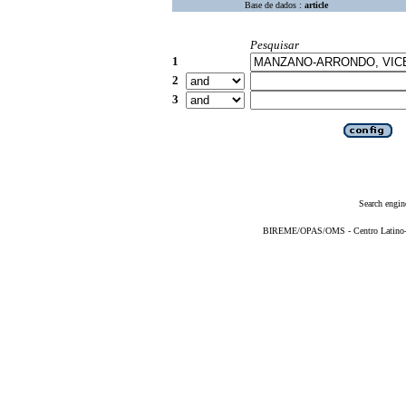
Base de dados :
article
Pesquisar
1
2
3
Search engin
BIREME/OPAS/OMS - Centro Latino-Am