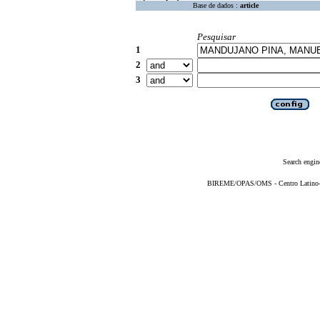
Base de dados :
article
Pesquisar
1
2
3
Search engin
BIREME/OPAS/OMS - Centro Latino-Am