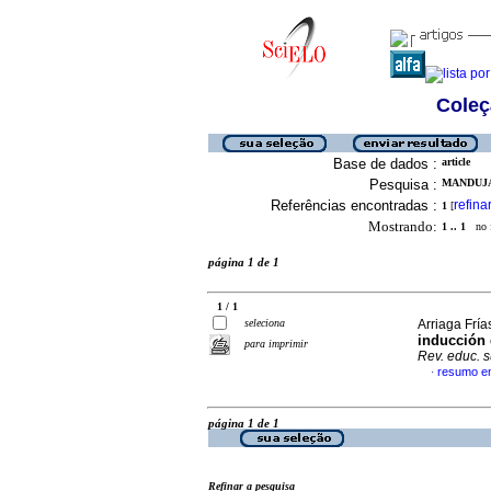
Coleç
Base de dados :
article
Pesquisa :
MANDUJA
Referências encontradas :
refina
1
[
Mostrando:
1 .. 1
no f
página 1 de 1
1 / 1
seleciona
Arriaga Frías
inducción 
para imprimir
Rev. educ. 
resumo e
·
página 1 de 1
Refinar a pesquisa