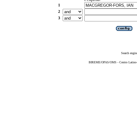
1
2
3
Search engin
BIREME/OPAS/OMS - Centro Latino-Am