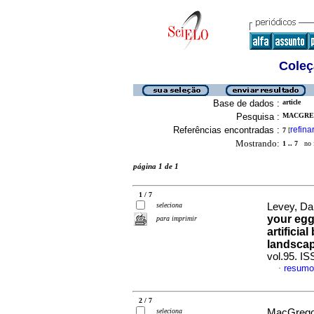
Coleç
Base de dados :
article
Pesquisa :
MACGREG
Referências encontradas :
refina
7
[
Mostrando:
1 .. 7
no f
página 1 de 1
1 / 7
seleciona
Levey, Da
your eggs
para imprimir
artificia
landscap
vol.95. I
resumo
·
2 / 7
seleciona
MacGregor