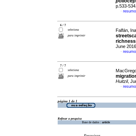
poliocep
p.533-534
resumo
·
6 / 7
seleciona
Falfán, I
streetsc
para imprimir
richness
June 2016
resumo
·
7 / 7
seleciona
MacGregor
migratio
para imprimir
Huitzil
, Ju
resumo
·
página 1 de 1
Refinar a pesquisa
Base de dados :
article
Pesquisar