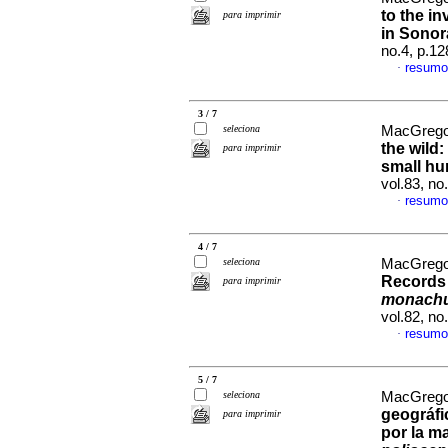
to the in
para imprimir
in Sonor
no.4, p.1
resumo
·
3 / 7
seleciona
MacGregor
the wild
:
para imprimir
small hu
vol.83, n
resumo
·
4 / 7
seleciona
MacGregor
Records 
para imprimir
monach
vol.82, n
resumo
·
5 / 7
seleciona
MacGregor
geográfi
para imprimir
por la m