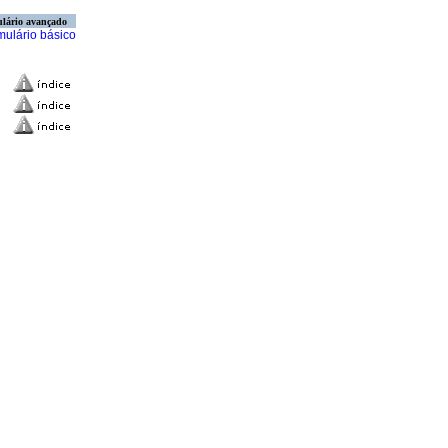
lário avançado
mulário básico