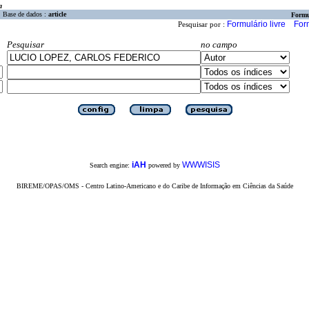
a
Base de dados :
article
Formu
Formulário livre
For
Pesquisar por :
Pesquisar
no campo
iAH
WWWISIS
Search engine:
powered by
BIREME/OPAS/OMS - Centro Latino-Americano e do Caribe de Informação em Ciências da Saúde