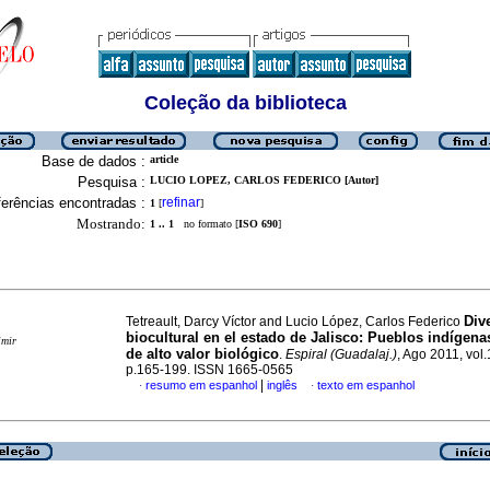
Coleção da biblioteca
Base de dados :
article
Pesquisa :
LUCIO LOPEZ, CARLOS FEDERICO [Autor]
erências encontradas :
refinar
1
[
]
Mostrando:
1 .. 1
no formato [
ISO 690
]
Div
Tetreault, Darcy Víctor and Lucio López, Carlos Federico
biocultural en el estado de
Jalisco
:
Pueblos indígena
imir
de alto valor biológico
.
Espiral (Guadalaj.)
, Ago 2011, vol.
p.165-199. ISSN 1665-0565
|
resumo em espanhol
inglês
texto em espanhol
·
·