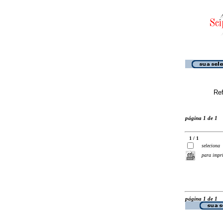
Ref
página 1 de 1
1 / 1
seleciona
para impr
página 1 de 1