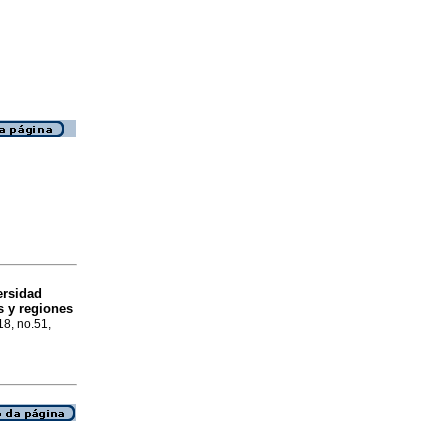
ersidad
s y regiones
18, no.51,