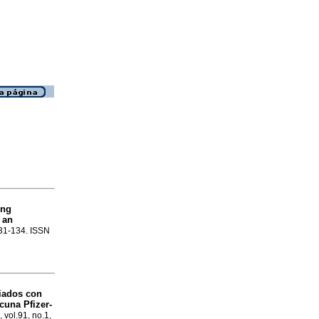
ong
 an
131-134. ISSN
ciados con
cuna Pfizer-
 vol.91, no.1,