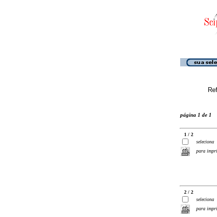
Ref
página 1 de 1
1 / 2
seleciona
para impr
2 / 2
seleciona
para impr