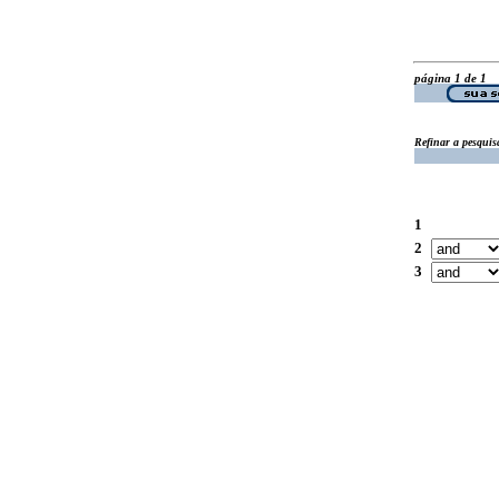
página 1 de 1
Refinar a pesquis
1
2
3