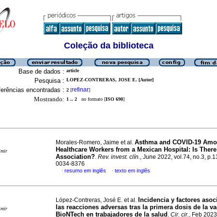
Coleção da biblioteca
Base de dados :
article
Pesquisa :
LOPEZ-CONTRERAS, JOSE E. [Autor]
erências encontradas :
refinar
2
[
]
Mostrando:
1 .. 2
no formato [
ISO 690
]
Asthma and COVID-19 Am
Morales-Romero, Jaime et al.
Healthcare Workers from a Mexican Hospital: Is There
imir
Association?
.
Rev. invest. clín.
, June 2022, vol.74, no.3, p.
0034-8376
resumo em inglês
texto em inglês
·
·
Incidencia y factores aso
López-Contreras, José E. et al.
las reacciones adversas tras la primera dosis de la va
imir
BioNTech en trabajadores de la salud
.
Cir. cir.
, Feb 2023,