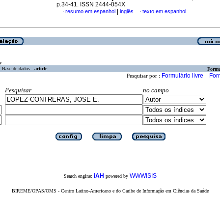
p.34-41. ISSN 2444-054X
|
resumo em espanhol
inglês
texto em espanhol
·
·
a
Base de dados :
article
Formu
Formulário livre
For
Pesquisar por :
Pesquisar
no campo
iAH
WWWISIS
Search engine:
powered by
BIREME/OPAS/OMS - Centro Latino-Americano e do Caribe de Informação em Ciências da Saúde