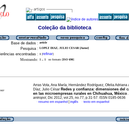
Coleção da biblioteca
Base de dados :
article
Pesquisa :
LOPEZ DIAZ, JULIO CESAR [Autor]
erências encontradas :
refinar
1
[
]
Mostrando:
1 .. 1
no formato [
ISO 690
]
Arras Vota, Ana María, Hernández Rodríguez, Ofelia Adriana
Redes y confianza
:
dimensiones del ca
Díaz, Julio César
imir
en las microempresas rurales en Chihuahua, México
.
antropol
, Dic 2012, vol.25, no.77, p.31-57. ISSN 0185-0636
|
resumo em espanhol
inglês
texto em espanhol
·
·