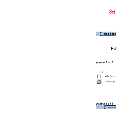
Ref
página 1 de 1
1 / 1
seleciona
para impr
página 1 de 1