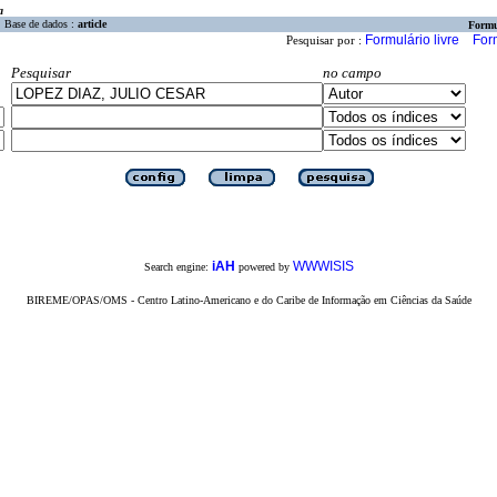
a
Base de dados :
article
Formu
Formulário livre
For
Pesquisar por :
Pesquisar
no campo
iAH
WWWISIS
Search engine:
powered by
BIREME/OPAS/OMS - Centro Latino-Americano e do Caribe de Informação em Ciências da Saúde