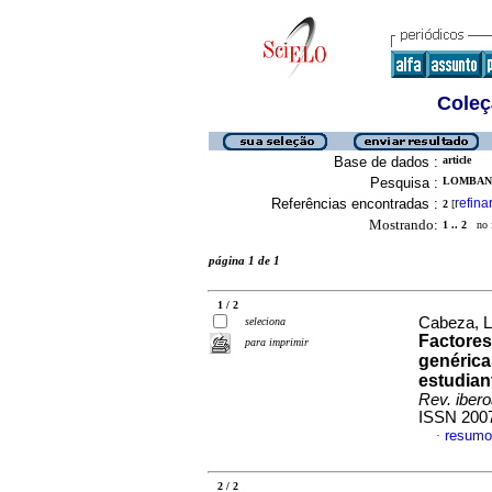
Coleç
Base de dados :
article
Pesquisa :
LOMBANA,
Referências encontradas :
refina
2
[
Mostrando:
1 .. 2
no f
página 1 de 1
1 / 2
Cabeza, L
seleciona
Factores
para imprimir
genérica
estudian
Rev. iber
ISSN 200
resumo
·
2 / 2