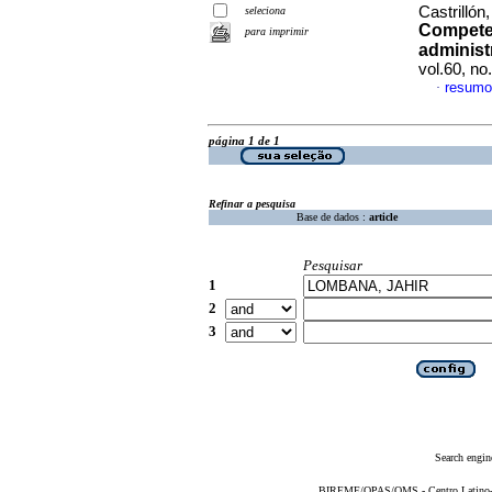
Castrilló
seleciona
Competen
para imprimir
administ
vol.60, n
resumo
·
página 1 de 1
Refinar a pesquisa
Base de dados :
article
Pesquisar
1
2
3
Search engin
BIREME/OPAS/OMS - Centro Latino-Am