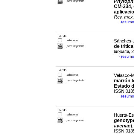
Phytopht
para imprimir
CM-334, 
aplicaci
Rev. mex. 
resumo
·
3 / 35
seleciona
Sánches-J
de tritica
para imprimir
fitopatol
, 
resumo
·
4 / 35
seleciona
Velasco-M
marrón t
para imprimir
Estado 
ISSN 018
resumo
·
5 / 35
seleciona
Huerta-Esp
genotype
para imprimir
avenae
)
ISSN 018