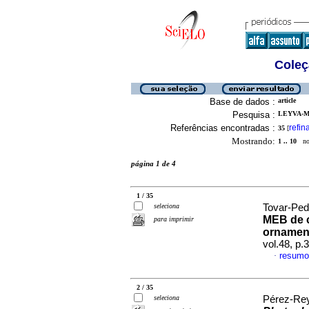
Coleç
Base de dados :
article
Pesquisa :
LEYVA-M
Referências encontradas :
refin
35
[
Mostrando:
1 .. 10
no 
página 1 de 4
1 / 35
seleciona
Tovar-Ped
MEB de c
para imprimir
ornament
vol.48, p
resumo
·
2 / 35
seleciona
Pérez-Rey