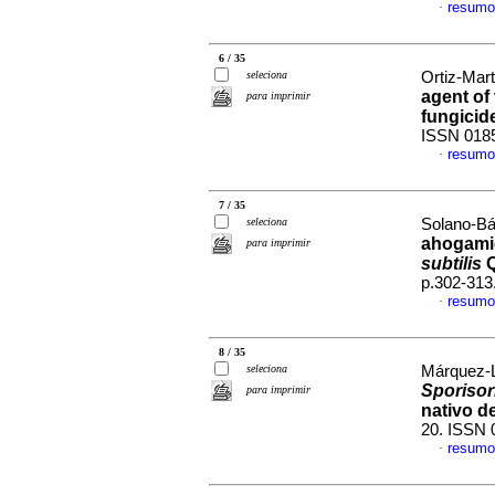
resumo
·
6 / 35
seleciona
Ortiz-Mart
agent of 
para imprimir
fungicid
ISSN 018
resumo
·
7 / 35
seleciona
Solano-Bá
ahogamie
para imprimir
subtilis
Q
p.302-313
resumo
·
8 / 35
seleciona
Márquez-L
Sporisor
para imprimir
nativo d
20. ISSN 
resumo
·