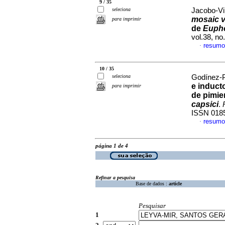
9 / 35
seleciona
Jacobo-Vi
mosaic v
para imprimir
de
Eupho
vol.38, n
resumo
·
10 / 35
seleciona
Godínez-Pa
e induct
para imprimir
de pimie
capsici
.
ISSN 018
resumo
·
página 1 de 4
Refinar a pesquisa
Base de dados :
article
Pesquisar
1