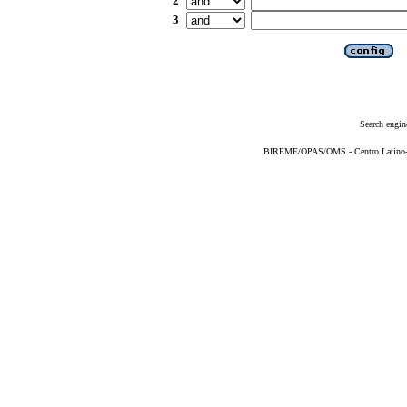
2
3
Search engin
BIREME/OPAS/OMS - Centro Latino-Am