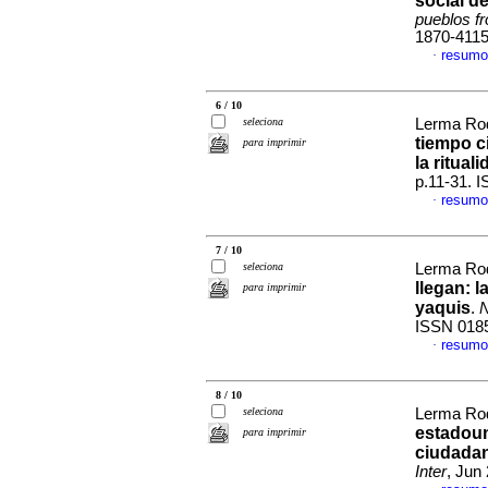
social de
pueblos fro
1870-411
resumo
·
6 / 10
seleciona
Lerma Rod
tiempo ci
para imprimir
la ritual
p.11-31. 
resumo
·
7 / 10
seleciona
Lerma Rod
llegan
:
l
para imprimir
yaquis
.
N
ISSN 018
resumo
·
8 / 10
seleciona
Lerma Rod
estadoun
para imprimir
ciudadan
Inter
, Jun