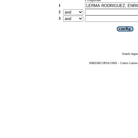
1
2
3
Search engin
BIREME/OPAS/OMS - Centro Latino-Am