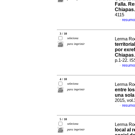
Falla. R
Chiapas.
4115
resumo
·
3 / 10
seleciona
Lerma Rod
territor
para imprimir
por exre
Chiapas
p.1-22. I
resumo
·
4 / 10
seleciona
Lerma Rod
entre lo
para imprimir
una sola
2015, vol
resumo
·
5 / 10
seleciona
Lerma Rod
local al 
para imprimir