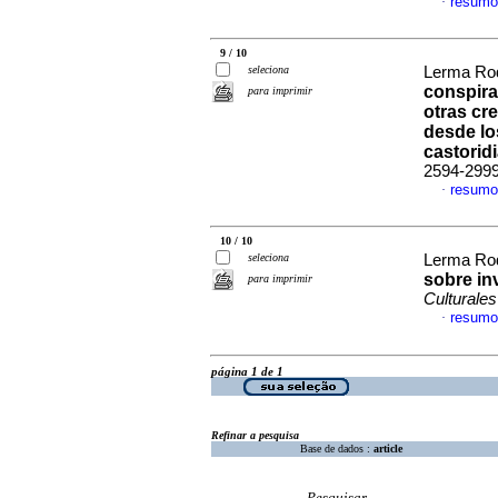
resumo
·
9 / 10
seleciona
Lerma Rod
conspira
para imprimir
otras cr
desde lo
castorid
2594-299
resumo
·
10 / 10
seleciona
Lerma Rod
sobre in
para imprimir
Culturales
resumo
·
página 1 de 1
Refinar a pesquisa
Base de dados :
article
Pesquisar