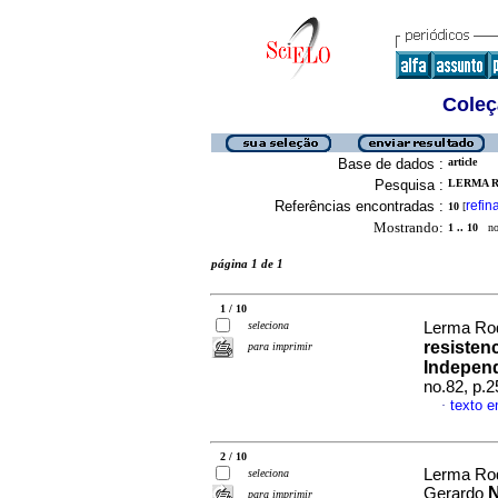
Coleç
Base de dados :
article
Pesquisa :
LERMA R
Referências encontradas :
refin
10
[
Mostrando:
1 .. 10
no 
página 1 de 1
1 / 10
seleciona
Lerma Rod
resisten
para imprimir
Indepen
no.82, p.
texto 
·
2 / 10
Lerma Rod
seleciona
N
Gerardo
para imprimir