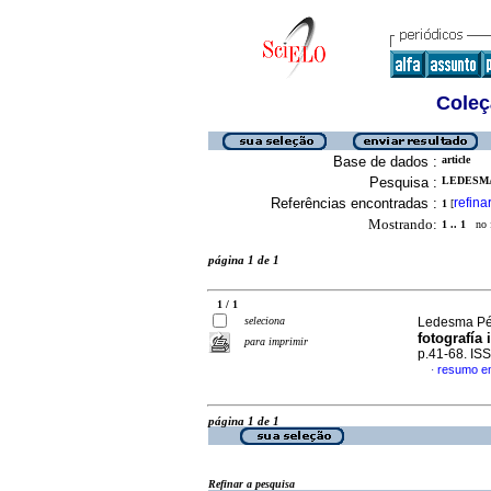
Coleç
Base de dados :
article
Pesquisa :
LEDESMA
Referências encontradas :
refina
1
[
Mostrando:
1 .. 1
no f
página 1 de 1
1 / 1
seleciona
Ledesma Pé
fotografía
para imprimir
p.41-68. IS
resumo e
·
página 1 de 1
Refinar a pesquisa