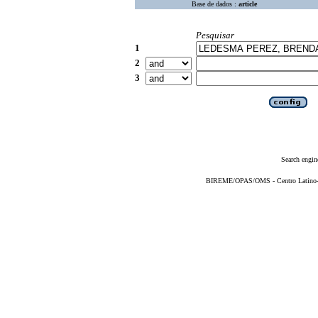
Base de dados :
article
Pesquisar
1
2
3
Search engin
BIREME/OPAS/OMS - Centro Latino-Am