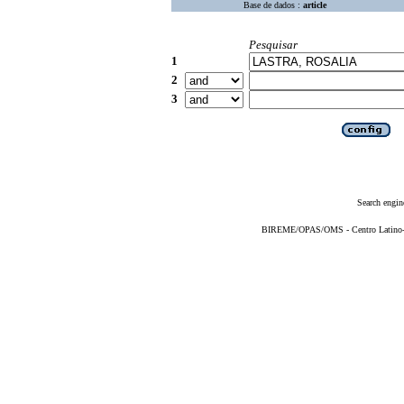
Base de dados :
article
Pesquisar
1
2
3
Search engin
BIREME/OPAS/OMS - Centro Latino-Am