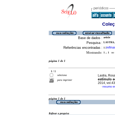
Coleç
Base de dados :
article
Pesquisa :
LASTRA, 
Referências encontradas :
refina
1
[
Mostrando:
1 .. 1
no f
página 1 de 1
1 / 1
seleciona
Lastra, Ros
estímulo 
para imprimir
2014, vol.4
resumo e
·
página 1 de 1
Refinar a pesquisa