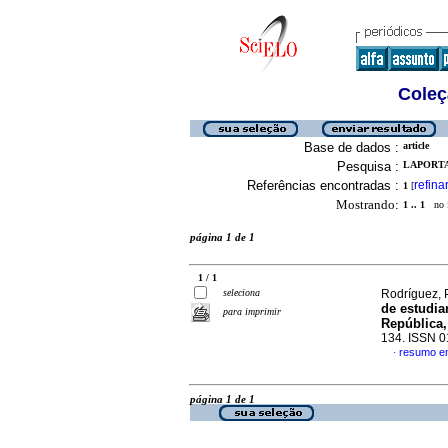
Coleç
Base de dados :
article
Pesquisa :
LAPORTA,
Referências encontradas :
refina
1
[
Mostrando:
1 .. 1
no f
página 1 de 1
1 / 1
seleciona
Rodríguez, P
de estudia
para imprimir
República
134. ISSN 
resumo e
·
página 1 de 1