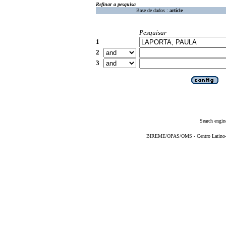
Refinar a pesquisa
Base de dados :
article
Pesquisar
1
2
3
Search engin
BIREME/OPAS/OMS - Centro Latino-Am