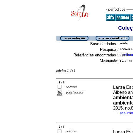
Coleç
Base de dados :
article
Pesquisa :
LANZA E
Referências encontradas :
refina
6
[
Mostrando:
1 .. 6
no f
página 1 de 1
1 / 6
Lanza Esp
seleciona
Alberto a
para imprimir
ambienta
ambiente 
2015, no.
resumo
·
2 / 6
seleciona
Lanza Esp