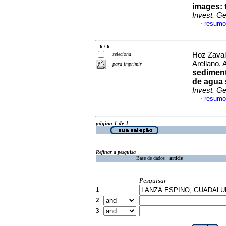
images
:
Invest. G
resumo
·
6 / 6
Hoz Zaval
seleciona
Arellano, 
para imprimir
sediment
de agua 
Invest. G
resumo
·
página 1 de 1
Refinar a pesquisa
Base de dados :
article
Pesquisar
1
2
3