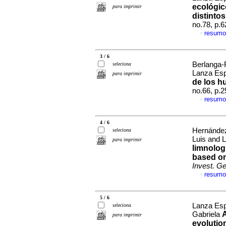
ecológic
para imprimir
distinto
no.78, p.
resumo
·
3 / 6
Berlanga-
seleciona
Lanza Esp
para imprimir
de los h
no.66, p.
resumo
·
4 / 6
Hernández
seleciona
Luis and 
para imprimir
limnologi
based on 
Invest. G
resumo
·
5 / 6
Lanza Esp
seleciona
A
Gabriela
para imprimir
evolution