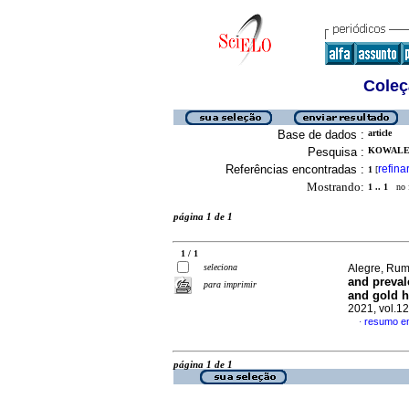
Coleç
Base de dados :
article
Pesquisa :
KOWALEW
Referências encontradas :
refina
1
[
Mostrando:
1 .. 1
no f
página 1 de 1
1 / 1
seleciona
Alegre, Rume
and preva
para imprimir
and gold h
2021, vol.1
resumo em
·
página 1 de 1