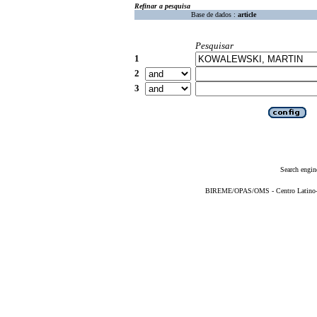
Refinar a pesquisa
Base de dados :
article
Pesquisar
1
2
3
Search engin
BIREME/OPAS/OMS - Centro Latino-Am