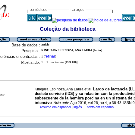
Coleção da biblioteca
Base de dados :
article
Pesquisa :
KINEJARA ESPINOZA, ANA LAURA [Autor]
erências encontradas :
refinar
1
[
]
Mostrando:
1 .. 1
no formato [
ISO 690
]
Largo de lactancia (LL)
Kinejara Espinoza, Ana Laura et al.
destete servicio (IDS) y su relación con la productivi
imir
subsecuente de la hembra porcina en un sistema de 
intensivo
.
Acta univ
, Ago 2016, vol.26, no.4, p.36-43. ISSN
|
resumo em espanhol
inglês
texto em espanhol
·
·