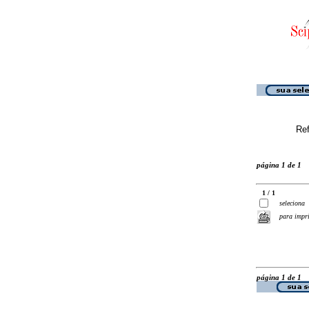
Ref
página 1 de 1
1 / 1
seleciona
para impr
página 1 de 1