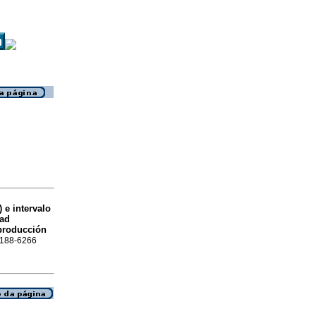
 e intervalo
dad
producción
 0188-6266