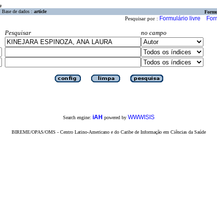
a
Base de dados :
article
Formu
Formulário livre
For
Pesquisar por :
Pesquisar
no campo
iAH
WWWISIS
Search engine:
powered by
BIREME/OPAS/OMS - Centro Latino-Americano e do Caribe de Informação em Ciências da Saúde