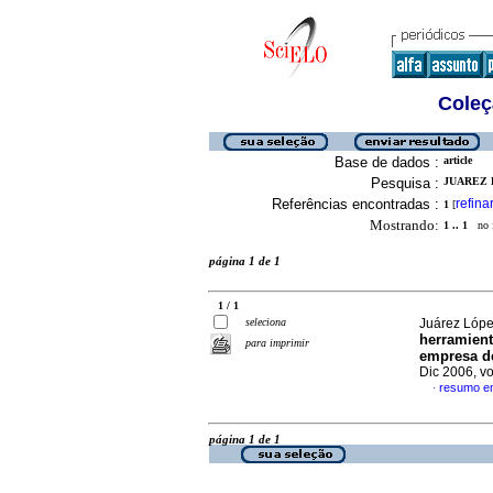
Coleç
Base de dados :
article
Pesquisa :
JUAREZ L
Referências encontradas :
refina
1
[
Mostrando:
1 .. 1
no f
página 1 de 1
1 / 1
seleciona
Juárez López
herramient
para imprimir
empresa de
Dic 2006, v
resumo e
·
página 1 de 1