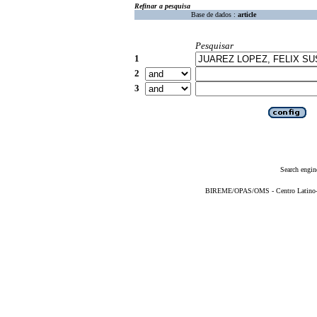
Refinar a pesquisa
Base de dados :
article
Pesquisar
1
2
3
Search engin
BIREME/OPAS/OMS - Centro Latino-Am