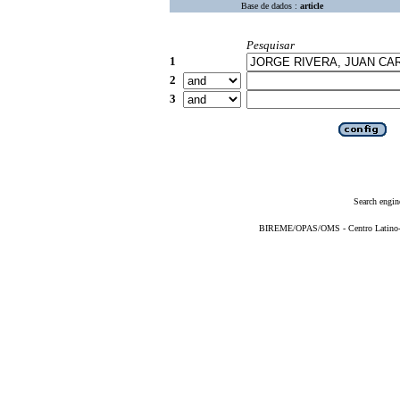
Base de dados :
article
Pesquisar
1
2
3
Search engin
BIREME/OPAS/OMS - Centro Latino-Am