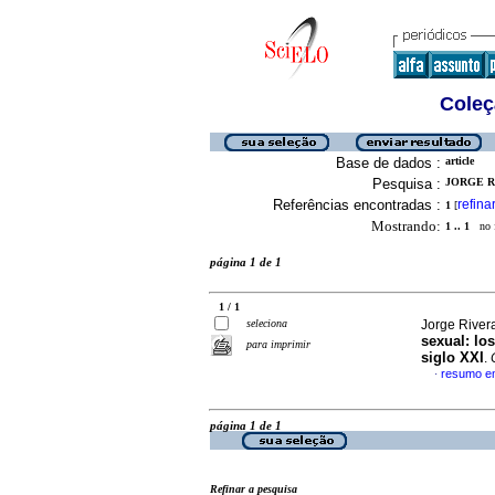
Coleç
Base de dados :
article
Pesquisa :
JORGE R
Referências encontradas :
refina
1
[
Mostrando:
1 .. 1
no f
página 1 de 1
1 / 1
seleciona
Jorge River
sexual
:
los
para imprimir
siglo XXI
.
resumo e
·
página 1 de 1
Refinar a pesquisa