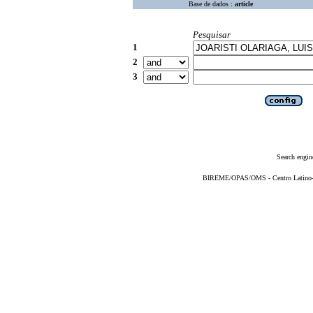
Base de dados :
article
Pesquisar
1
2
3
Search engin
BIREME/OPAS/OMS - Centro Latino-Am