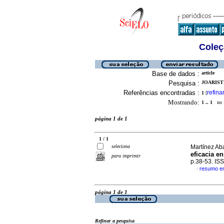
Coleç
Base de dados :
article
Pesquisa :
JOARISTI
Referências encontradas :
refina
1
[
Mostrando:
1 .. 1
no f
página 1 de 1
1 / 1
seleciona
Martínez Ab
eficacia en
para imprimir
p.38-53. IS
resumo e
·
página 1 de 1
Refinar a pesquisa