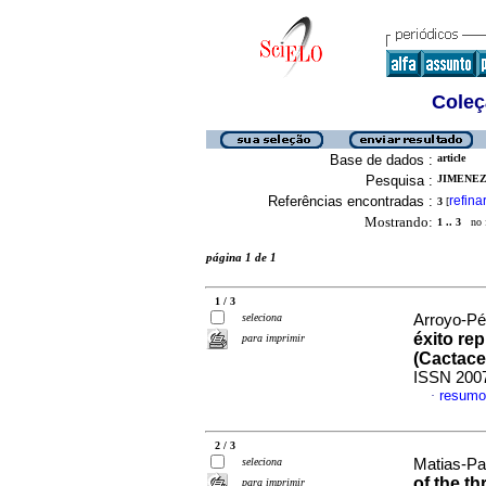
Coleç
Base de dados :
article
Pesquisa :
JIMENEZ
Referências encontradas :
refina
3
[
Mostrando:
1 .. 3
no f
página 1 de 1
1 / 3
seleciona
Arroyo-Pér
éxito re
para imprimir
(Cactace
ISSN 200
resumo
·
2 / 3
seleciona
Matias-Pal
of the t
para imprimir