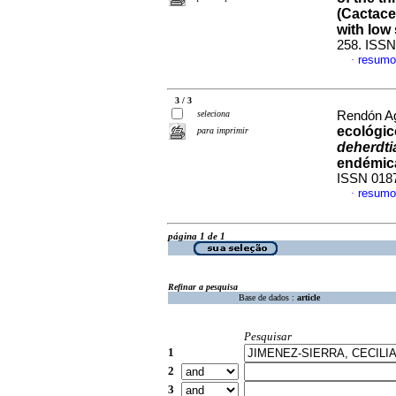
(Cactace
with low
258. ISSN
resumo
·
3 / 3
seleciona
Rendón Agu
ecológic
para imprimir
deherdti
endémic
ISSN 018
resumo
·
página 1 de 1
Refinar a pesquisa
Base de dados :
article
Pesquisar
1
2
3