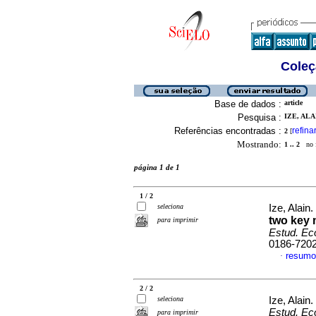
Coleç
Base de dados :
article
Pesquisa :
IZE, ALAI
Referências encontradas :
refina
2
[
Mostrando:
1 .. 2
no f
página 1 de 1
1 / 2
seleciona
Ize, Alain.
two key 
para imprimir
Estud. Eco
0186-720
resumo
·
2 / 2
seleciona
Ize, Alain.
Estud. Eco
para imprimir