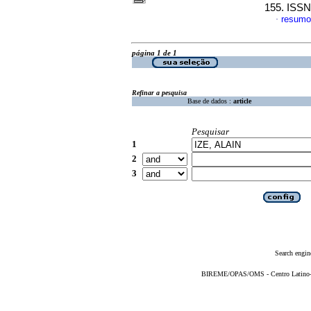
155. ISSN
resumo
·
página 1 de 1
Refinar a pesquisa
Base de dados :
article
Pesquisar
1
2
3
Search engin
BIREME/OPAS/OMS - Centro Latino-Am