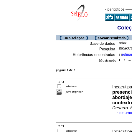
Coleç
Base de dados :
article
Pesquisa :
INCACUT
Referências encontradas :
refina
3
[
Mostrando:
1 .. 3
no f
página 1 de 1
1 / 3
seleciona
Incacutipa
presencia
para imprimir
abordaje
context
Desarro. 
resumo
·
2 / 3
seleciona
Incacutip