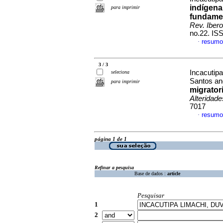
indígena
para imprimir
fundamen
Rev. Iber
no.22. IS
resumo
·
3 / 3
Incacutip
seleciona
Santos an
para imprimir
migrator
Alteridade
7017
resumo
·
página 1 de 1
Refinar a pesquisa
Base de dados :
article
Pesquisar
1
2