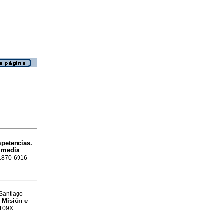
petencias.
n media
 1870-6916
 Santiago
. Misión e
-109X