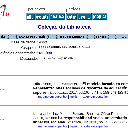
Coleção da biblioteca
Base de dados :
article
Pesquisa :
IBARRA URIBE, LUZ MARINA [Autor]
erências encontradas :
refinar
6
[
]
Mostrando:
1 .. 6
no formato [
ISO 690
]
El modelo basado en com
Piña Osorio, Juan Manuel et al.
Representaciones sociales de docentes de educació
imir
superior
.
Tla-melaua
, 2017, vol.10, no.41, p.158-178. ISSN
|
resumo em espanhol
inglês
texto em espanhol
·
·
Ibarra Uribe, Luz Marina, Fonseca Bautista, César Darío and
La responsabilidad social universitaria
García, Rosana
imir
impactos sociales
.
Sinéctica
, Jun 2020, no.54. ISSN 1665
|
resumo em espanhol
inglês
texto em espanhol
·
·