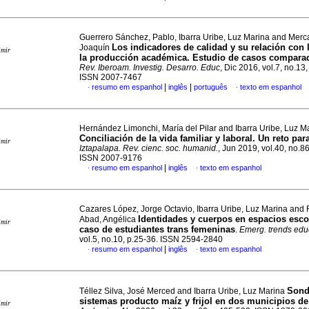
Guerrero Sánchez, Pablo, Ibarra Uribe, Luz Marina and Merc
Los indicadores de calidad y su relación con l
Joaquín
imir
la producción académica. Estudio de casos compara
Rev. Iberoam. Investig. Desarro. Educ
, Dic 2016, vol.7, no.13
ISSN 2007-7467
|
|
resumo em espanhol
inglês
português
texto em espanhol
·
·
Hernández Limonchi, María del Pilar and Ibarra Uribe, Luz M
Conciliación de la vida familiar y laboral. Un reto pa
imir
Iztapalapa. Rev. cienc. soc. humanid.
, Jun 2019, vol.40, no.8
ISSN 2007-9176
|
resumo em espanhol
inglês
texto em espanhol
·
·
Cazares López, Jorge Octavio, Ibarra Uribe, Luz Marina and
Identidades y cuerpos en espacios escol
Abad, Angélica
imir
caso de estudiantes trans femeninas
.
Emerg. trends edu
vol.5, no.10, p.25-36. ISSN 2594-2840
|
resumo em espanhol
inglês
texto em espanhol
·
·
Sond
Téllez Silva, José Merced and Ibarra Uribe, Luz Marina
sistemas producto maíz y frijol en dos municipios d
imir