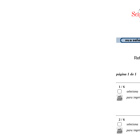
Ref
página 1 de 1
1 / 6
seleciona
para impr
2 / 6
seleciona
para impr