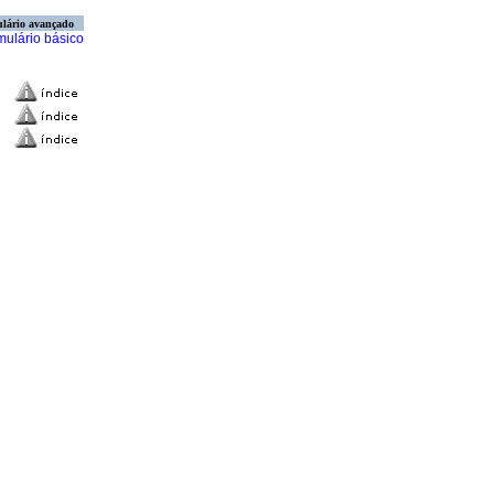
lário avançado
mulário básico