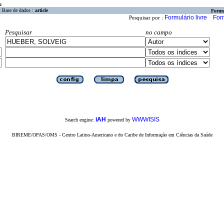
a
Base de dados :
article
Formu
Formulário livre
For
Pesquisar por :
Pesquisar
no campo
iAH
WWWISIS
Search engine:
powered by
BIREME/OPAS/OMS - Centro Latino-Americano e do Caribe de Informação em Ciências da Saúde