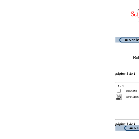
Ref
página 1 de 1
1 / 1
seleciona
para impr
página 1 de 1