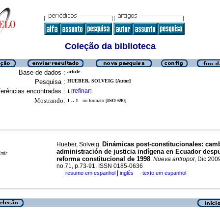
Coleção da biblioteca
Base de dados :
article
Pesquisa :
HUEBER, SOLVEIG [Autor]
erências encontradas :
refinar
1
[
]
Mostrando:
1 .. 1
no formato [
ISO 690
]
Dinámicas post-constitucionales
:
camb
Hueber, Solveig.
administración de justicia indígena en Ecuador despu
imir
reforma constitucional de 1998
.
Nueva antropol
, Dic 2009
no.71, p.73-91. ISSN 0185-0636
|
resumo em espanhol
inglês
texto em espanhol
·
·